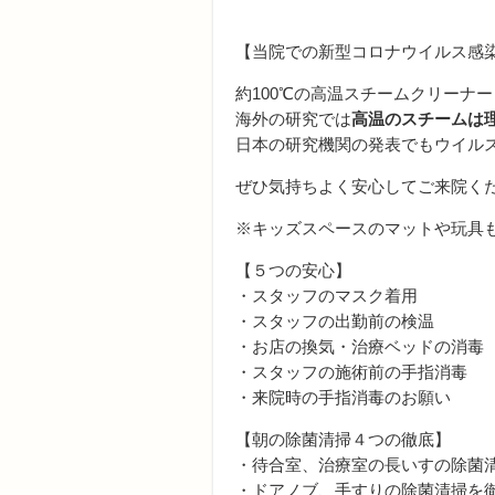
【当院での新型コロナウイルス感
約
100
℃の高温スチームクリーナー
海外の研究では
高温のスチームは
日本の研究機関の発表でもウイル
ぜひ気持ちよく安心してご来院く
※キッズスペースのマットや玩具
【５つの安心】
・スタッフのマスク着用
・スタッフの出勤前の検温
・お店の換気・治療ベッドの消毒
・スタッフの施術前の手指消毒
・来院時の手指消毒のお願い
【朝の除菌清掃４つの徹底】
・待合室、治療室の長いすの除菌
・ドアノブ、手すりの除菌清掃を