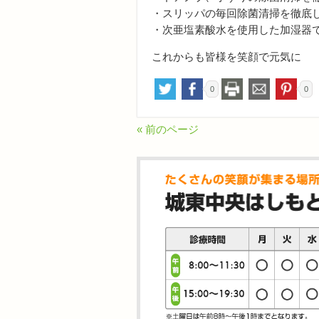
・スリッパの毎回除菌清掃を徹底
・次亜塩素酸水を使用した加湿器
これからも皆様を笑顔で元気に 
0
0
« 前のページ