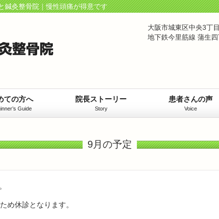
と鍼灸整骨院｜慢性頭痛が得意です
大阪市城東区中央3丁目
地下鉄今里筋線 蒲生四
めての方へ
院長ストーリー
患者さんの声
inner’s Guide
Story
Voice
9月の予定
。
のため休診となります。