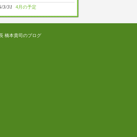
6/3/31
4月の予定
長 橋本貴司のブログ