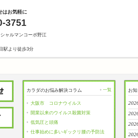
せはお気軽に
0-3751
号 シャルマンコーポ野江
目駅より徒歩3分
一覧
カラダのお悩み解決コラム
お知
202
大阪市 コロナウイルス
開業以来のウイルス殺菌対策
202
低気圧と頭痛
202
仕事始めに多いギックリ腰の予防法
202