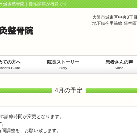
と鍼灸整骨院｜慢性頭痛が得意です
大阪市城東区中央3丁目
地下鉄今里筋線 蒲生四
めての方へ
院長ストーリー
患者さんの声
inner’s Guide
Story
Voice
4月の予定
後の診療時間が変更となります。
す。
時間調整を、お願い致します。